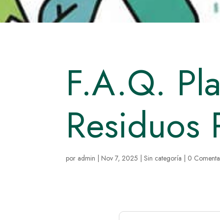
F.A.Q. Pl
Residuos 
por
admin
|
Nov 7, 2025
|
Sin categoría
|
0 Comenta